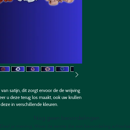
van satijn, dit zorgt ervoor de de wrijving
er u deze terug los maakt, ook uw krullen
deze in verschillende kleuren.
Nog geen beoordelingen
Deel je mening. Wees de eerste die een beoordeling achterlaa