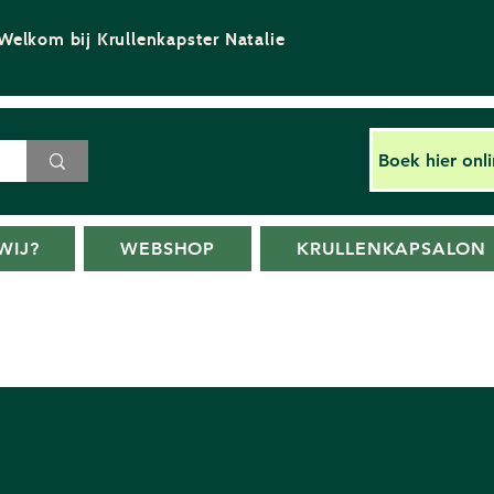
Welkom bij Krullenkapster Natalie
Boek hier onl
WIJ?
WEBSHOP
KRULLENKAPSALON