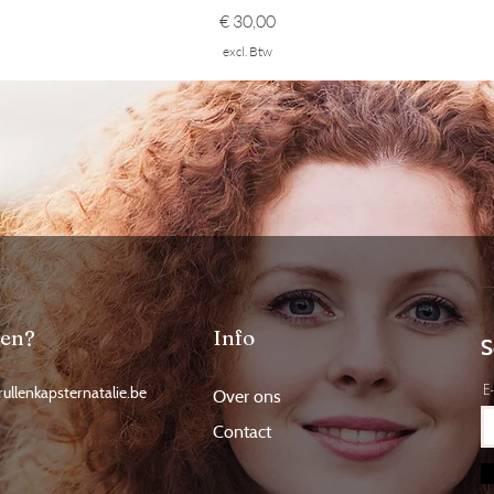
Prijs
€ 30,00
excl. Btw
gen?
Info
S
E
rullenkapsternatalie.be
Over ons
Contact