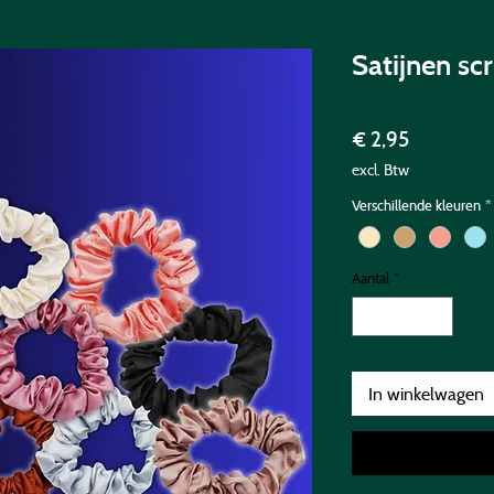
Satijnen sc
Prijs
€ 2,95
excl. Btw
Verschillende kleuren
*
Aantal
*
In winkelwagen